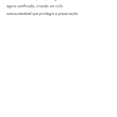
agora certificada, criando um ciclo
autossustentável que privilegia a preservação
da natureza.
“Convidamo-vos a visitar-nos, a vivenciar
esta cadência da vida rural e a escutar, com
calma e vagar, o silêncio da Herdade da
Burquilheira.”
Laura, João e Benedita
CONTACTOs
Herdade da Burquilheira, 7090,020 Alcáçovas