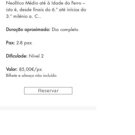
Neolítico Médio até à Idade do Ferro –
isto é, desde finais do 6.º até inícios do
3.º milénio a. C..
Duração aproximada:
Dia completo
Pax:
2-8 pax
Dificulade:
Nível 2
Valor:
85,00€/px
Bilhete e almoço não incluído
Reservar
Manufatura de Chocalhos
Património Cultural Imaterial